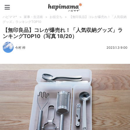
ハピママ*
ハピママ*
>
家事・生活術
>
お役立ち
>
【無印良品】コレが爆売れ！「人気収納
グッズ」ランキングTOP10
【無印良品】コレが爆売れ！「人気収納グッズ」ラ
ンキングTOP10（写真 18/20）
今村 梓
2023.1.3 9:00