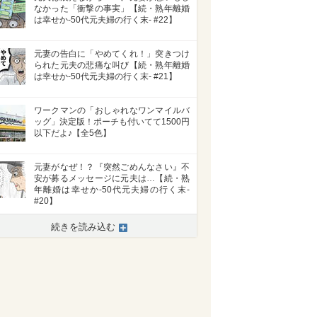
なかった「衝撃の事実」【続・熟年離婚
は幸せか-50代元夫婦の行く末- #22】
元妻の告白に「やめてくれ！」突きつけ
られた元夫の悲痛な叫び【続・熟年離婚
は幸せか-50代元夫婦の行く末- #21】
ワークマンの「おしゃれなワンマイルバ
ッグ」決定版！ポーチも付いてて1500円
以下だよ♪【全5色】
元妻がなぜ！？『突然ごめんなさい』不
安が募るメッセージに元夫は…【続・熟
年離婚は幸せか-50代元夫婦の行く末-
#20】
続きを読み込む
>