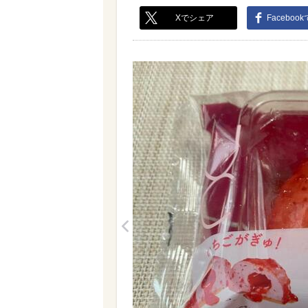
Xでシェア
Faceboo
<