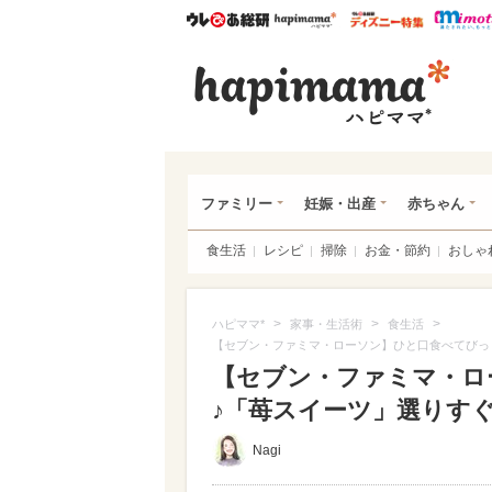
ウレぴあ総研
ハピママ*
ウレぴあ
ハピ
ファミリー
妊娠・出産
赤ちゃん
食生活
レシピ
掃除
お金・節約
おしゃ
>
>
>
ハピママ*
家事・生活術
食生活
【セブン・ファミマ・ローソン】ひと口食べてびっ
【セブン・ファミマ・ロ
♪「苺スイーツ」選りすぐり
Nagi