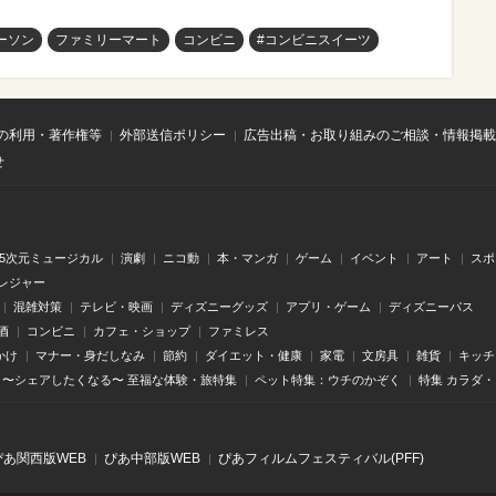
ーソン
ファミリーマート
コンビニ
#コンビニスイーツ
の利用・著作権等
外部送信ポリシー
広告出稿・お取り組みのご相談・情報掲載
せ
.5次元ミュージカル
演劇
ニコ動
本・マンガ
ゲーム
イベント
アート
スポ
レジャー
混雑対策
テレビ・映画
ディズニーグッズ
アプリ・ゲーム
ディズニーパス
酒
コンビニ
カフェ・ショップ
ファミレス
かけ
マナー・身だしなみ
節約
ダイエット・健康
家電
文房具
雑貨
キッチ
〜シェアしたくなる〜 至福な体験・旅特集
ペット特集：ウチのかぞく
特集 カラダ
ぴあ関⻄版WEB
ぴあ中部版WEB
ぴあフィルムフェスティバル(PFF)