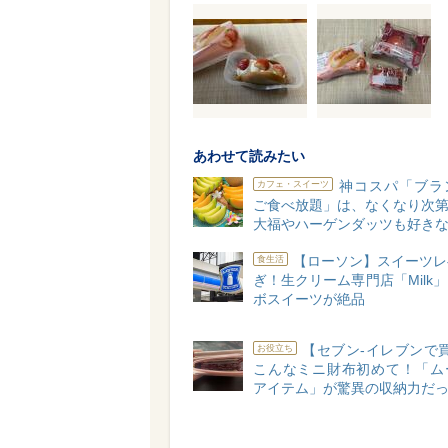
あわせて読みたい
神コスパ「ブラ
カフェ・スイーツ
ご食べ放題」は、なくなり次第終
大福やハーゲンダッツも好きな
【ローソン】スイーツレ
食生活
ぎ！生クリーム専門店「Milk
ボスイーツが絶品
【セブン-イレブンで
お役立ち
こんなミニ財布初めて！「ム
アイテム」が驚異の収納力だ