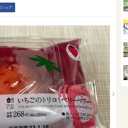
kでシェア
3
4
5