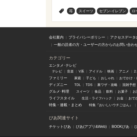
>
苺
スイーツ
セブン-イレブン
ロ
会社案内
プライバシーポリシー
アクセスデータ
一般の読者の方・ユーザーの方からのお問い合わ
カテゴリー
エンタメ･テレビ
テレビ
音楽
V系
アイドル
映画
アニメ
2
ファミリー
家庭
子ども
おしゃれ
おでかけ・
ディズニー
TDL
TDS
裏ワザ・攻略
混雑予想
グルメ･料理
スイーツ
食品
飲料
お菓子
お
ライフスタイル
生活・ライフハック
お金
おで
特集
・
連載
・
まとめ
特集『おいしいウチごはん』
ぴあ関連サイト
チケットぴあ
ぴあ(アプリ&Web)
BOOKぴあ