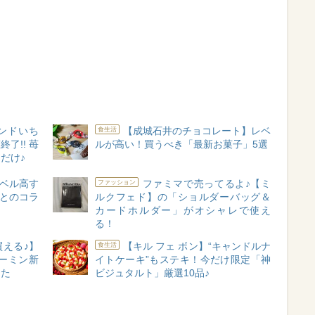
ンドいち
【成城石井のチョコレート】レベ
食生活
了!! 苺
ルが高い！買うべき「最新お菓子」5選
だけ♪
ベル高す
ファミマで売ってるよ♪【ミ
ファッション
」とのコラ
ルクフェド】の「ショルダーバッグ＆
カードホルダー」がオシャレで使え
る！
買える♪】
【キル フェ ボン】“キャンドルナ
食生活
ーミン新
イトケーキ”もステキ！今だけ限定「神
った
ビジュタルト」厳選10品♪