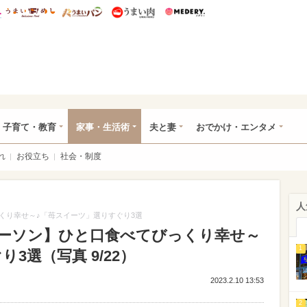
総研 ディズニー特集
mimot.
うまいめし
うまいパン
うまい肉
Medery.
ママ*
子育て・教育
家事・生活術
夫と妻
おでかけ・エンタメ
れ
お役立ち
社会・制度
人
くり幸せ～♪「苺スイーツ」選りすぐり3選
ーソン】ひと口食べてびっくり幸せ～
1
3選（写真 9/22）
2023.2.10 13:53
2