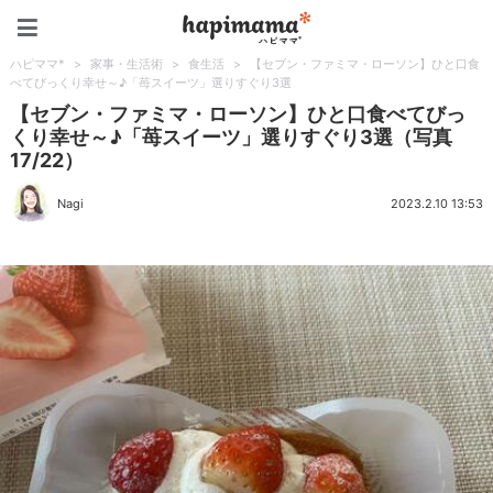
ハピママ*
ハピママ*
>
家事・生活術
>
食生活
>
【セブン・ファミマ・ローソン】ひと口食
べてびっくり幸せ～♪「苺スイーツ」選りすぐり3選
【セブン・ファミマ・ローソン】ひと口食べてびっ
くり幸せ～♪「苺スイーツ」選りすぐり3選（写真
17/22）
Nagi
2023.2.10 13:53