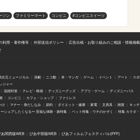
ーソン
ファミリーマート
コンビニ
#コンビニスイーツ
の利用・著作権等
外部送信ポリシー
広告出稿・お取り組みのご相談・情報掲載
せ
.5次元ミュージカル
演劇
ニコ動
本・マンガ
ゲーム
イベント
アート
スポ
レジャー
混雑対策
テレビ・映画
ディズニーグッズ
アプリ・ゲーム
ディズニーパス
酒
コンビニ
カフェ・ショップ
ファミレス
かけ
マナー・身だしなみ
節約
ダイエット・健康
家電
文房具
雑貨
キッチ
〜シェアしたくなる〜 至福な体験・旅特集
ペット特集：ウチのかぞく
特集 カラダ
ぴあ関⻄版WEB
ぴあ中部版WEB
ぴあフィルムフェスティバル(PFF)