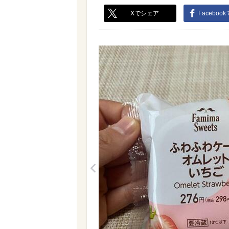
Xでシェア
Faceboo
<