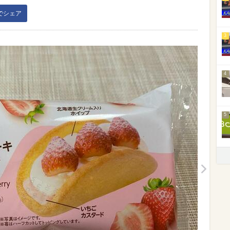
kでシェア
3
4
5