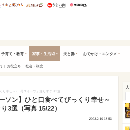
総研 ディズニー特集
mimot.
うまいめし
うまいパン
うまい肉
Medery.
ママ*
子育て・教育
家事・生活術
夫と妻
おでかけ・エンタメ
れ
お役立ち
社会・制度
人
くり幸せ～♪「苺スイーツ」選りすぐり3選
ーソン】ひと口食べてびっくり幸せ～
1
3選（写真 15/22）
2023.2.10 13:53
2