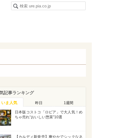
気記事ランキング
いま人気
昨日
1週間
日本版コストコ「ロピア」で大人気！め
ちゃ売れ“おいしい惣菜”10選
【カルディ新発売】爽やかでシックなネ