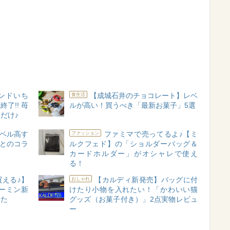
ンドいち
【成城石井のチョコレート】レベ
食生活
了!! 苺
ルが高い！買うべき「最新お菓子」5選
だけ♪
ベル高す
ファミマで売ってるよ♪【ミ
ファッション
」とのコラ
ルクフェド】の「ショルダーバッグ＆
カードホルダー」がオシャレで使え
る！
買える♪】
【カルディ新発売】バッグに付
おしゃれ
ーミン新
けたり小物を入れたい！「かわいい猫
った
グッズ（お菓子付き）」2点実物レビュ
ー