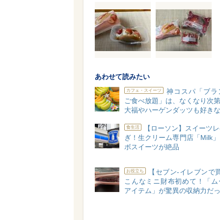
あわせて読みたい
神コスパ「ブラ
カフェ・スイーツ
ご食べ放題」は、なくなり次第終
大福やハーゲンダッツも好きな
【ローソン】スイーツレ
食生活
ぎ！生クリーム専門店「Milk
ボスイーツが絶品
【セブン-イレブンで
お役立ち
こんなミニ財布初めて！「ム
アイテム」が驚異の収納力だ