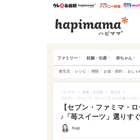
ウレぴあ総研
ハピママ*
ウレぴあ
ハピ
ファミリー
妊娠・出産
赤ちゃん
食生活
レシピ
掃除
お金・節約
おしゃ
>
>
>
ハピママ*
家事・生活術
食生活
【セブン・ファミマ・ローソン】ひと口食べてびっ
【セブン・ファミマ・ロ
♪「苺スイーツ」選りすぐり
Nagi