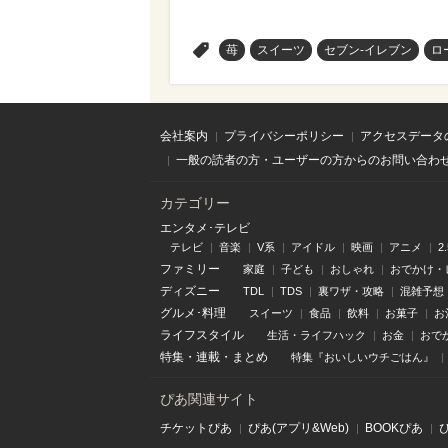
>
苺
スイーツ
セブン-イレブン
ロ
会社案内
プライバシーポリシー
アクセスデータ
一般の読者の方・ユーザーの方からのお問い合わ
カテゴリー
エンタメ･テレビ
テレビ
音楽
V系
アイドル
映画
アニメ
2
ファミリー
家庭
子ども
おしゃれ
おでかけ・
ディズニー
TDL
TDS
裏ワザ・攻略
混雑予想
グルメ･料理
スイーツ
食品
飲料
お菓子
お
ライフスタイル
生活・ライフハック
お金
おで
特集
・
連載
・
まとめ
特集『おいしいウチごはん』
ぴあ関連サイト
チケットぴあ
ぴあ(アプリ&Web)
BOOKぴあ