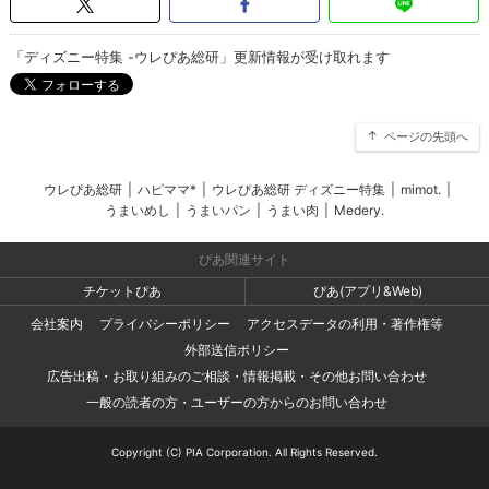
「ディズニー特集 -ウレぴあ総研」更新情報が受け取れます
ページの先頭へ
ウレぴあ総研
|
ハピママ*
|
ウレぴあ総研 ディズニー特集
|
mimot.
|
うまいめし
|
うまいパン
|
うまい肉
|
Medery.
ぴあ関連サイト
チケットぴあ
ぴあ(アプリ&Web)
会社案内
プライバシーポリシー
アクセスデータの利用・著作権等
外部送信ポリシー
広告出稿・お取り組みのご相談・情報掲載・その他お問い合わせ
一般の読者の方・ユーザーの方からのお問い合わせ
Copyright (C) PIA Corporation. All Rights Reserved.