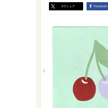
Xでシェア
Faceboo
<