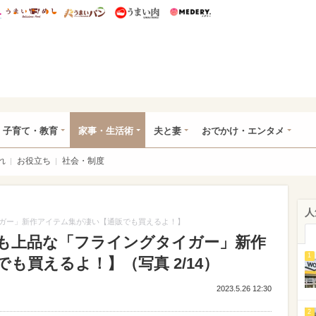
総研 ディズニー特集
mimot.
うまいめし
うまいパン
うまい肉
Medery.
ママ*
子育て・教育
家事・生活術
夫と妻
おでかけ・エンタメ
れ
お役立ち
社会・制度
人
ガー」新作アイテム集が凄い【通販でも買えるよ！】
も上品な「フライングタイガー」新作
1
も買えるよ！】（写真 2/14）
2023.5.26 12:30
2