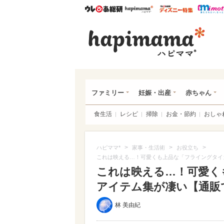
ウレぴあ総研
ハピママ*
ウレぴあ
ハピ
ファミリー
妊娠・出産
赤ちゃん
食生活
レシピ
掃除
お金・節約
おしゃ
>
>
>
ハピママ*
家事・生活術
お役立ち
これは映える…！可愛くも上品な「フライングタイ
これは映える…！可愛く
アイテム集が凄い【通販で
林 美由紀