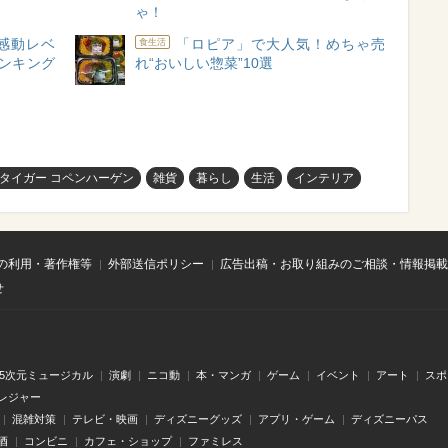
ゃ！
感動レベ
「ロピア」で大人気！めちゃ売
食生活
ンキング
れ“おいしい惣菜”10選
 タイガー コペンハーゲン
雑貨
暮らし
生活
インテリア
の利用・著作権等
外部送信ポリシー
広告出稿・お取り組みのご相談・情報掲載
せ
.5次元ミュージカル
演劇
ニコ動
本・マンガ
ゲーム
イベント
アート
スポ
レジャー
混雑対策
テレビ・映画
ディズニーグッズ
アプリ・ゲーム
ディズニーパス
酒
コンビニ
カフェ・ショップ
ファミレス