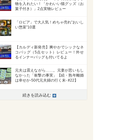
物を入れたい！「かわいい猫グッズ（お
菓子付き）」2点実物レビュー
「ロピア」で大人気！めちゃ売れ“おいし
い惣菜”10選
【カルディ新発売】爽やかでシックなネ
コバッグ（5点セット）レビュー！外せ
るインナーバッグも付いてるよ
元夫は震えながら……。元妻が思いもし
なかった「衝撃の事実」【続・熟年離婚
は幸せか-50代元夫婦の行く末- #22】
>
続きを読み込む