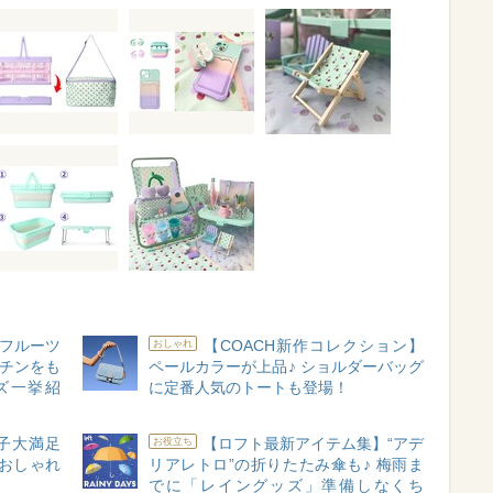
】フルーツ
【COACH新作コレクション】
おしゃれ
ッチンをも
ペールカラーが上品♪ ショルダーバッグ
ズ一挙紹
に定番人気のトートも登場！
女子大満足
【ロフト最新アイテム集】“アデ
お役立ち
おしゃれ
リアレトロ”の折りたたみ傘も♪ 梅雨ま
でに「レイングッズ」準備しなくち