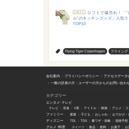
ロフトで爆売れ！「“
お役立ち
ル”のキッチングッズ」人気ラ
TOP10
>
Flying Tiger Copenhagen
フライング
会社案内
プライバシーポリシー
アクセスデータ
一般の読者の方・ユーザーの方からのお問い合わ
カテゴリー
エンタメ･テレビ
テレビ
音楽
V系
アイドル
映画
アニメ
2
ファミリー
家庭
子ども
おしゃれ
おでかけ・
ディズニー
TDL
TDS
裏ワザ・攻略
混雑予想
グルメ･料理
スイーツ
食品
飲料
お菓子
お