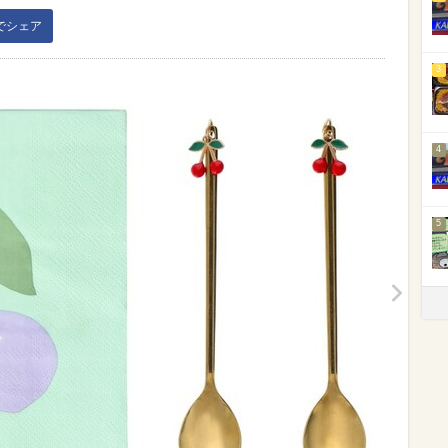
kでシェア
3
4
5