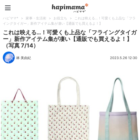
ハピママ*
ハピママ*
>
家事・生活術
>
お役立ち
>
これは映える…！可愛くも上品な「フラ
イングタイガー」新作アイテム集が凄い【通販でも買えるよ！】
これは映える…！可愛くも上品な「フライングタイガ
ー」新作アイテム集が凄い【通販でも買えるよ！】
（写真 7/14）
林 美由紀
2023.5.26 12:30