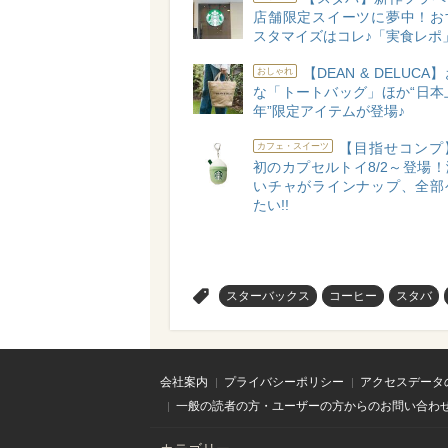
店舗限定スイーツに夢中！お
スタマイズはコレ♪「実食レポ
【DEAN & DELUC
おしゃれ
な「トートバッグ」ほか“日本
年”限定アイテムが登場♪
【目指せコンプ
カフェ・スイーツ
初のカプセルトイ8/2～登場
いチャがラインナップ、全部
たい!!
>
スターバックス
コーヒー
スタバ
会社案内
プライバシーポリシー
アクセスデータ
一般の読者の方・ユーザーの方からのお問い合わ