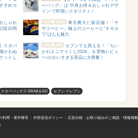
すすめカ
ーバッグ」は“中身お得＆おしゃれデザ
」
イン”で即買いクオリティ！
A】おしゃれ
東京農大に新店舗！「サ
カフェ・スイーツ
上陸20周
ザコーヒー」極上のコーヒーと“キモカ
ワ”ぱんも魅力
】スタバ
セブンでも買える！「ちい
マンガ・アニメ
！激かわぬ
かわエニマイくじ2026」を実物レビュ
ゲットし
ー♪かわいすぎる景品に大興奮！
スターバックス GRAB＆GO
セブン-イレブン
の利用・著作権等
外部送信ポリシー
広告出稿・お取り組みのご相談・情報掲載
せ