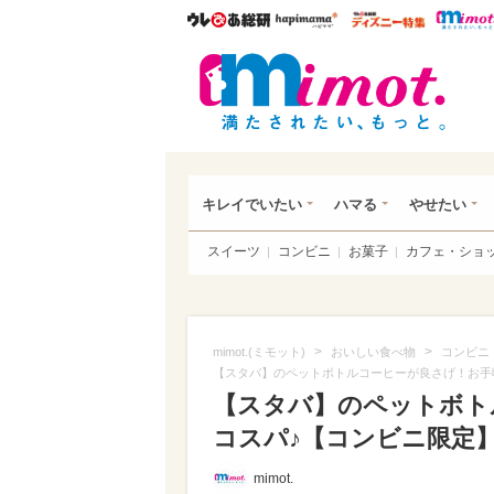
ウレぴあ総研
ハピママ*
ウレぴあ
mim
キレイでいたい
ハマる
やせたい
スイーツ
コンビニ
お菓子
カフェ・ショ
>
>
mimot.(ミモット)
おいしい食べ物
コンビニ
【スタバ】のペットボトルコーヒーが良さげ！お手
【スタバ】のペットボト
コスパ♪【コンビニ限定】（
mimot.