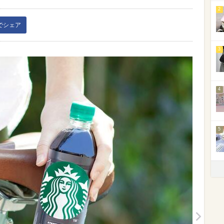
2
kでシェア
3
4
5