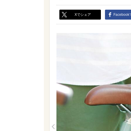
Xでシェア
Faceboo
<