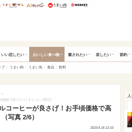
総研 ディズニー特集
mimot.
うまいめし
うまいパン
うまい肉
Medery.
ot.(ミモット)
いい恋したい
おいしい食べ物
癒されたい
楽したい
節約
ップ
うまい肉
うまい魚
食品
飲料
>
人
頃価格で高コスパ♪【コンビニ限定】
ルコーヒーが良さげ！お手頃価格で高
1
写真 2/6）
2023.6.16 12:10