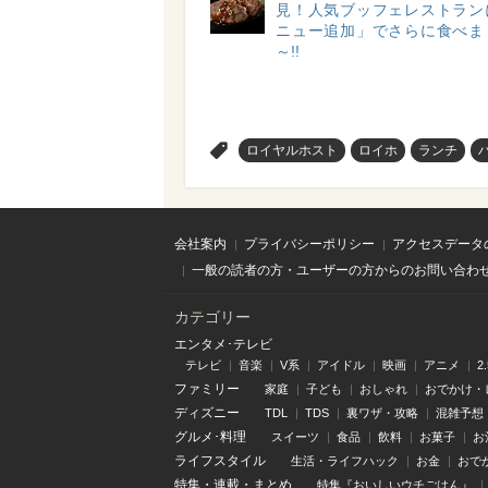
見！人気ブッフェレストラン
ニュー追加」でさらに食べま
～!!
>
ロイヤルホスト
ロイホ
ランチ
会社案内
プライバシーポリシー
アクセスデータ
一般の読者の方・ユーザーの方からのお問い合わ
カテゴリー
エンタメ･テレビ
テレビ
音楽
V系
アイドル
映画
アニメ
2
ファミリー
家庭
子ども
おしゃれ
おでかけ・
ディズニー
TDL
TDS
裏ワザ・攻略
混雑予想
グルメ･料理
スイーツ
食品
飲料
お菓子
お
ライフスタイル
生活・ライフハック
お金
おで
特集
・
連載
・
まとめ
特集『おいしいウチごはん』