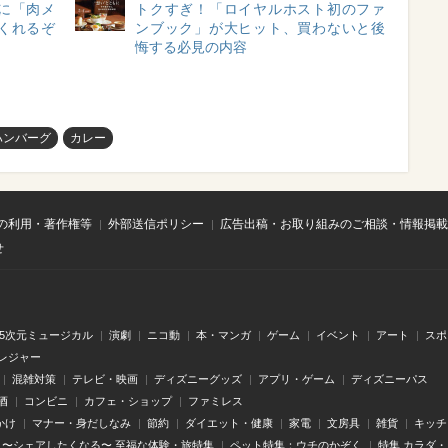
に「肉メ
トクすぎ！「ロイヤルホスト初のファ
くれるぞ
ンブック」が大ヒット、買わないと後
悔する必見の内容
ハンバーグ
カレー
の利用・著作権等
外部送信ポリシー
広告出稿・お取り組みのご相談・情報掲載
せ
.5次元ミュージカル
演劇
ニコ動
本・マンガ
ゲーム
イベント
アート
スポ
レジャー
混雑対策
テレビ・映画
ディズニーグッズ
アプリ・ゲーム
ディズニーパス
酒
コンビニ
カフェ・ショップ
ファミレス
かけ
マナー・身だしなみ
節約
ダイエット・健康
家電
文房具
雑貨
キッチ
〜シェアしたくなる〜 至福な体験・旅特集
ペット特集：ウチのかぞく
特集 カラダ