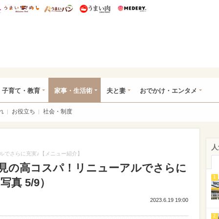
総研 ディズニー特集
mimot.
うまいめし
うまいパン
うまい肉
Medery.
ママ*
子育て・教育
家事・生活術
夫と妻
おでかけ・エンタメ
れ
お役立ち
社会・制度
人
ルでさらに充実♪【メニュー紹介】
見の高コスパ！リニューアルでさらに
1
真 5/9）
2023.6.19 19:00
2