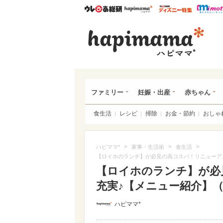
ウレぴあ総研
ハピママ*
ウレぴあ
ハピ
ファミリー
妊娠・出産
赤ちゃん
食生活
レシピ
掃除
お金・節約
おしゃ
>
>
>
ハピママ*
家事・生活術
食生活
【ロイホのランチ】が必見の高コスパ！リニューア
【ロイホのランチ】が必
充実♪【メニュー紹介】（写
ハピママ*