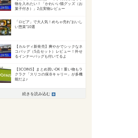
物を入れたい！「かわいい猫グッズ（お
菓子付き）」2点実物レビュー
「ロピア」で大人気！めちゃ売れ“おいし
い惣菜”10選
【カルディ新発売】爽やかでシックなネ
コバッグ（5点セット）レビュー！外せ
るインナーバッグも付いてるよ
【3COINS】まとめ買いOK！重い物もラ
クラク「スリコの保冷キャリー」が多機
能だよ♪
続きを読み込む
>