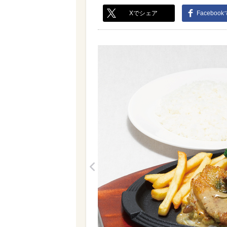
Xでシェア
Faceboo
<