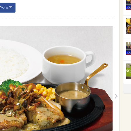
kでシェア
3
4
5