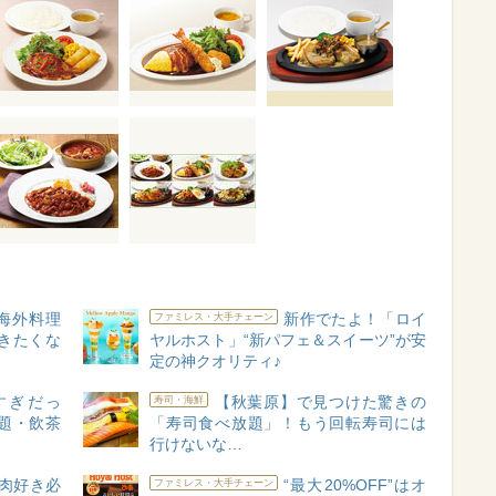
海外料理
新作でたよ！「ロイ
ファミレス・大手チェーン
きたくな
ヤルホスト」“新パフェ＆スイーツ”が安
定の神クオリティ♪
すぎだっ
【秋葉原】で見つけた驚きの
寿司・海鮮
題・飲茶
「寿司食べ放題」！もう回転寿司には
行けないな…
肉好き必
“最大20%OFF”はオ
ファミレス・大手チェーン