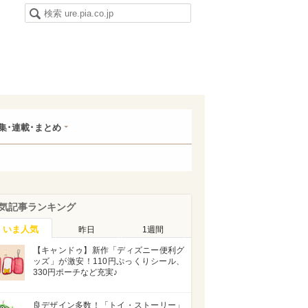
集･連載･まとめ
気記事ランキング
いま人気
昨日
1週間
【キャンドゥ】新作「ディズニー便利グ
ッズ」が激安！110円ぷっくりシール、
330円ポーチなど充実♪
良デザイン多数！「トイ・ストーリー」