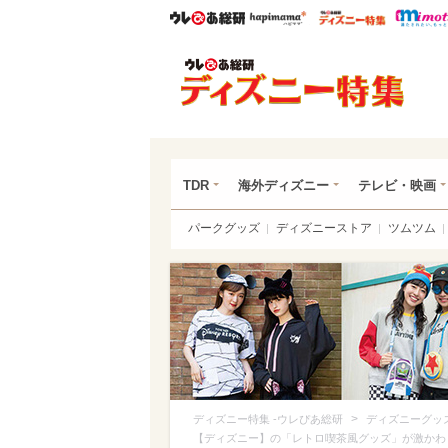
ウレぴあ総研
ハピママ*
ウレぴあ
ディ
TDR
海外ディズニー
テレビ・映画
パークグッズ
ディズニーストア
ツムツム
>
ディズニー特集 -ウレぴあ総研
ディズニーグッ
【ディズニー】の「レトロ喫茶風グッズ」が激かわ！