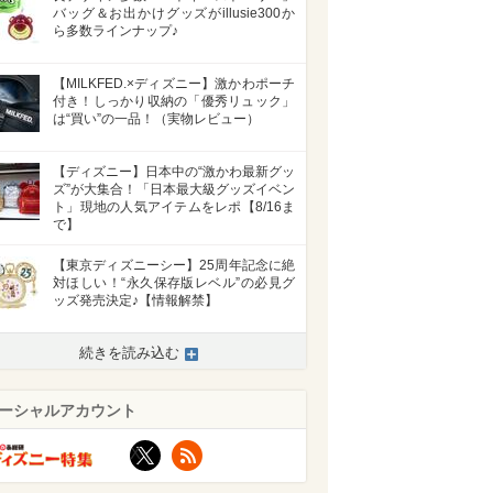
バッグ＆お出かけグッズがillusie300か
ら多数ラインナップ♪
【MILKFED.×ディズニー】激かわポーチ
付き！しっかり収納の「優秀リュック」
は“買い”の一品！（実物レビュー）
【ディズニー】日本中の“激かわ最新グッ
ズ”が大集合！「日本最大級グッズイベン
ト」現地の人気アイテムをレポ【8/16ま
で】
【東京ディズニーシー】25周年記念に絶
対ほしい！“永久保存版レベル”の必見グ
ッズ発売決定♪【情報解禁】
続きを読み込む
ーシャルアカウント
X
RSS