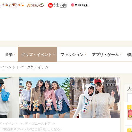
総研 ディズニー特集
mimot.
うまいめし
うまいパン
うまい肉
Medery.
ズニー特集 -ウレぴあ総研
音楽
グッズ・イベント
ファッション
アプリ・ゲーム
特
イベント
パーク外アイテム
人
1
>
>
ズ・イベント
ディズニーストア
“食器類＆アパレル”など全部ほしくなる♪
2