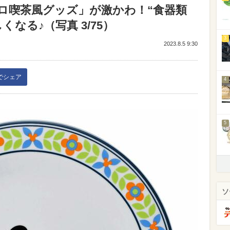
ロ喫茶風グッズ」が激かわ！“食器類
なる♪（写真 3/75）
3
2023.8.5 9:30
kでシェア
4
5
ソ