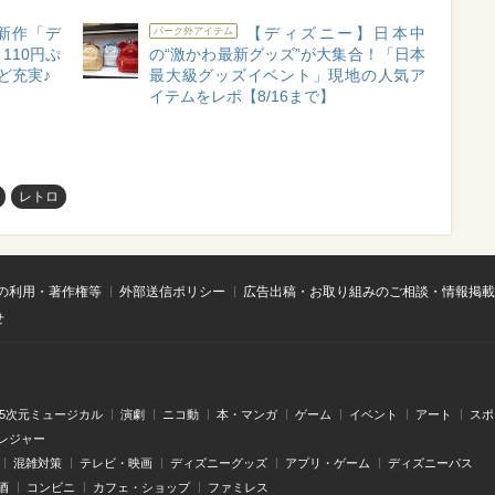
新作「デ
【ディズニー】日本中
パーク外アイテム
110円ぷ
の“激かわ最新グッズ”が大集合！「日本
ど充実♪
最大級グッズイベント」現地の人気ア
イテムをレポ【8/16まで】
レトロ
の利用・著作権等
外部送信ポリシー
広告出稿・お取り組みのご相談・情報掲載
せ
.5次元ミュージカル
演劇
ニコ動
本・マンガ
ゲーム
イベント
アート
スポ
レジャー
混雑対策
テレビ・映画
ディズニーグッズ
アプリ・ゲーム
ディズニーパス
酒
コンビニ
カフェ・ショップ
ファミレス