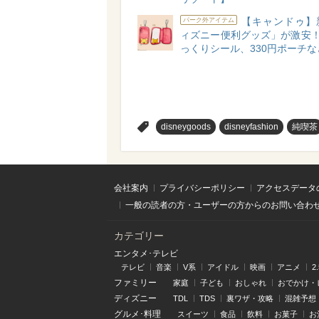
【キャンドゥ】
パーク外アイテム
ィズニー便利グッズ」が激安！
っくりシール、330円ポーチな
>
disneygoods
disneyfashion
純喫茶
会社案内
プライバシーポリシー
アクセスデータ
一般の読者の方・ユーザーの方からのお問い合わ
カテゴリー
エンタメ･テレビ
テレビ
音楽
V系
アイドル
映画
アニメ
2
ファミリー
家庭
子ども
おしゃれ
おでかけ・
ディズニー
TDL
TDS
裏ワザ・攻略
混雑予想
グルメ･料理
スイーツ
食品
飲料
お菓子
お