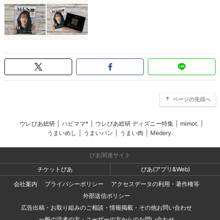
ページの先頭へ
ウレぴあ総研
|
ハピママ*
|
ウレぴあ総研 ディズニー特集
|
mimot.
|
うまいめし
|
うまいパン
|
うまい肉
|
Medery.
ぴあ関連サイト
チケットぴあ
ぴあ(アプリ&Web)
会社案内
プライバシーポリシー
アクセスデータの利用・著作権等
外部送信ポリシー
広告出稿・お取り組みのご相談・情報掲載・その他お問い合わせ
一般の読者の方・ユーザーの方からのお問い合わせ