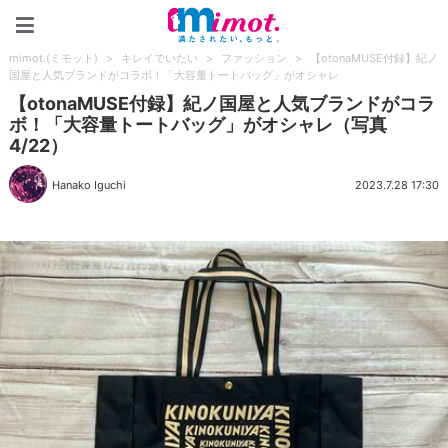
mimot.(ミモット)
mimot.(ミモット)
>
キレイでいたい
>
ファッション
>
【otonaMUSE付録】紀ノ
国屋と人気ブランドがコラボ！「大容量トートバッグ」がオシャレ
【otonaMUSE付録】紀ノ国屋と人気ブランドがコラ
ボ！「大容量トートバッグ」がオシャレ（写真
4/22）
Hanako Iguchi
2023.7.28 17:30