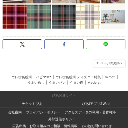
ページの先頭へ
ウレぴあ総研
|
ハピママ*
|
ウレぴあ総研 ディズニー特集
|
mimot.
|
うまいめし
|
うまいパン
|
うまい肉
|
Medery.
ぴあ関連サイト
チケットぴあ
ぴあ(アプリ&Web)
会社案内
プライバシーポリシー
アクセスデータの利用・著作権等
外部送信ポリシー
広告出稿・お取り組みのご相談・情報掲載・その他お問い合わせ