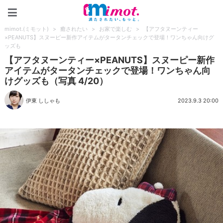
mimot.(ミモット)
mimot.(ミモット)
>
癒されたい
>
お家で楽しむ
>
【アフタヌーンティー
×PEANUTS】スヌーピー新作アイテムがタータンチェックで登場！ワンちゃん向けグ
ッズも
【アフタヌーンティー×PEANUTS】スヌーピー新作
アイテムがタータンチェックで登場！ワンちゃん向
けグッズも（写真 4/20）
伊東 ししゃも
2023.9.3 20:00