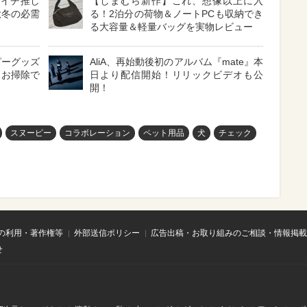
】イチ推し
【しまむら新作】これ、想像以上に入
秋冬の必需
る！2泊分の荷物＆ノートPCも収納でき
る大容量＆軽量バッグを実物レビュー
ピーグッズ
AliA、再始動後初のアルバム『mate』本
・お掃除で
日より配信開始！リリックビデオも公
開！
スヌーピー
コラボレーション
ペット用品
犬
チェック
の利用・著作権等
外部送信ポリシー
広告出稿・お取り組みのご相談・情報掲載
せ