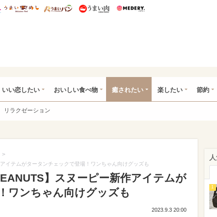
総研 ディズニー特集
mimot.
うまいめし
うまいパン
うまい肉
Medery.
ot.(ミモット)
いい恋したい
おいしい食べ物
癒されたい
楽したい
節約
リラクゼーション
>
人
新作アイテムがタータンチェックで登場！ワンちゃん向けグッズも
EANUTS】スヌーピー新作アイテムが
1
！ワンちゃん向けグッズも
2023.9.3 20:00