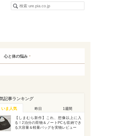
心と体の悩み
気記事ランキング
いま人気
昨日
1週間
【しまむら新作】これ、想像以上に入
る！2泊分の荷物＆ノートPCも収納でき
る大容量＆軽量バッグを実物レビュー