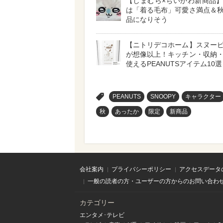
【しまむら×ちいかわ新商品
は「着る毛布」可愛さ満点＆
品になりそう
【ニトリデコホーム】スヌー
が想像以上！キッチン・収納
使えるPEANUTSアイテム10選
>
PEANUTS
SNOOPY
キャラクター
秋
あったか
限定
新商品
会社案内
プライバシーポリシー
アクセスデータ
一般の読者の方・ユーザーの方からのお問い合わ
カテゴリー
エンタメ･テレビ