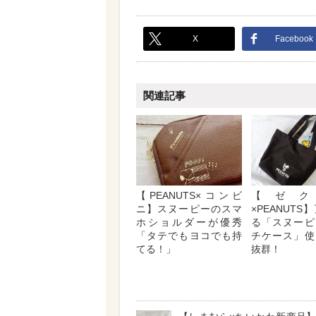
X
Facebook
関連記事
【PEANUTS×コンビ
【ゼク
ニ】スヌーピーのスマ
×PEANUT
ホショルダーが優秀
る「スヌーピ
「タテでもヨコでも持
チケース」使
てる！」
抜群！