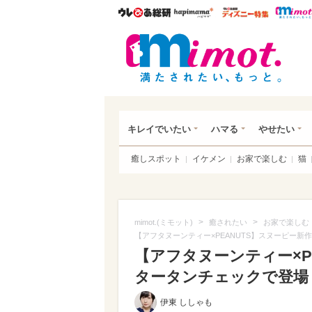
ウレぴあ総研
ハピママ*
ウレぴあ
mim
キレイでいたい
ハマる
やせたい
癒しスポット
イケメン
お家で楽しむ
猫
>
>
mimot.(ミモット)
癒されたい
お家で楽しむ
【アフタヌーンティー×PEANUTS】スヌーピー
【アフタヌーンティー×P
タータンチェックで登場
伊東 ししゃも