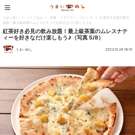
うまいめし
うまいめし
>
ソトごはん
>
洋食・イタリアン・フレンチ
>
紅茶好き必見の飲み
放題！最上級茶葉のムレスナティーを好きなだけ楽しもう♪
紅茶好き必見の飲み放題！最上級茶葉のムレスナテ
ィーを好きなだけ楽しもう♪（写真 5/8）
うまいめし
2023.10.26 18:10