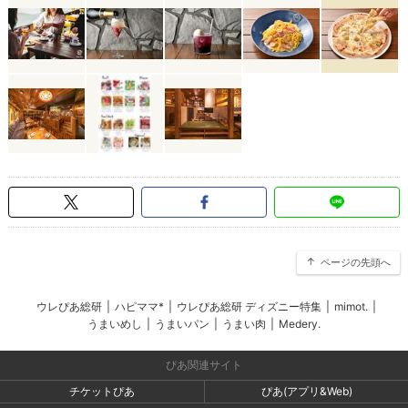
ページの先頭へ
ウレぴあ総研
|
ハピママ*
|
ウレぴあ総研 ディズニー特集
|
mimot.
|
うまいめし
|
うまいパン
|
うまい肉
|
Medery.
ぴあ関連サイト
チケットぴあ
ぴあ(アプリ&Web)