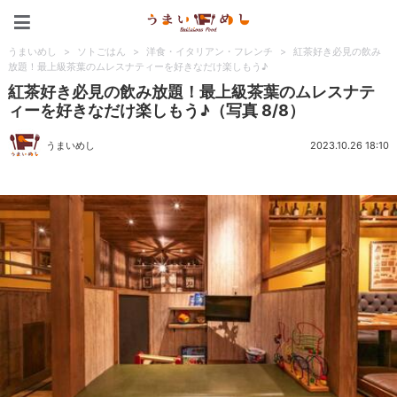
うまいめし
うまいめし
>
ソトごはん
>
洋食・イタリアン・フレンチ
>
紅茶好き必見の飲み
放題！最上級茶葉のムレスナティーを好きなだけ楽しもう♪
紅茶好き必見の飲み放題！最上級茶葉のムレスナテ
ィーを好きなだけ楽しもう♪（写真 8/8）
うまいめし
2023.10.26 18:10