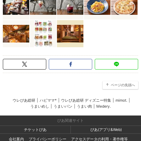
ページの先頭へ
ウレぴあ総研
|
ハピママ*
|
ウレぴあ総研 ディズニー特集
|
mimot.
|
うまいめし
|
うまいパン
|
うまい肉
|
Medery.
ぴあ関連サイト
チケットぴあ
ぴあ(アプリ&Web)
会社案内
プライバシーポリシー
アクセスデータの利用・著作権等