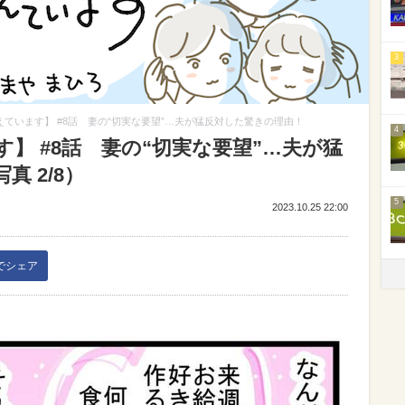
3
ています】 #8話 妻の“切実な要望”…夫が猛反対した驚きの理由！
4
】 #8話 妻の“切実な要望”…夫が猛
 2/8）
5
2023.10.25 22:00
kでシェア