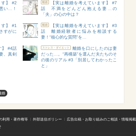
す】 #2
【実は離婚を考えています】 #7
離婚
悪い…！
話 不満をどんどん抱える妻…の
「夫」の心の中は？
す】 #1
【実は離婚を考えています】 #3
離婚
さすがに
話 離婚経験者に悩みを相談する
妻！“核心的な質問”を…
】 #4話
離婚を口にしたのは妻
ストレス・ダイエット
妻、真剣
だった…。“再構築”を選んだ夫たちのそ
の後のリアル #3「別居してわかったこ
と」
離婚
の利用・著作権等
外部送信ポリシー
広告出稿・お取り組みのご相談・情報掲載
せ