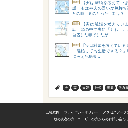
【実は離婚を考えていま
離婚
話 もはや夫の誘いが気持ち
その時、妻のとった行動は？
【実は離婚を考えていま
離婚
話 頭の中で夫に「死ね」。
自省した妻でしたが…
【実は離婚を考えています
離婚
「離婚しても生活できる？」
に考えた結果…
>
夫
妻
夫婦
離婚
家庭
熟年
会社案内
プライバシーポリシー
アクセスデータ
一般の読者の方・ユーザーの方からのお問い合わ