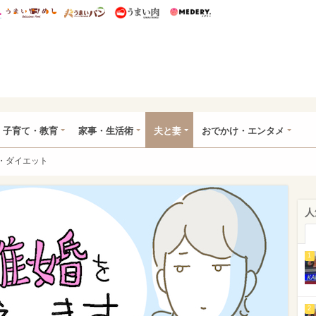
総研 ディズニー特集
mimot.
うまいめし
うまいパン
うまい肉
Medery.
ママ*
子育て・教育
家事・生活術
夫と妻
おでかけ・エンタメ
・ダイエット
人
1
2