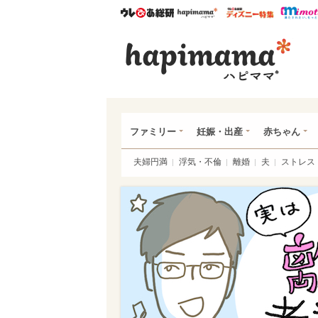
ウレぴあ総研
ハピママ*
ウレぴあ
ハピ
ファミリー
妊娠・出産
赤ちゃん
夫婦円満
浮気・不倫
離婚
夫
ストレス