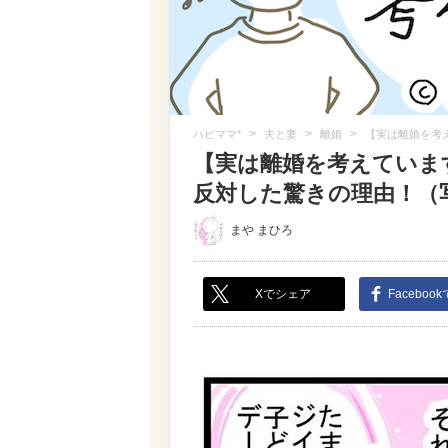
>
>
>
ハピママ*
夫と妻
離婚
【実は離婚を考え
【実は離婚を考えています
反対した驚きの理由！（写真
まや まひろ
Xでシェア
Faceboo