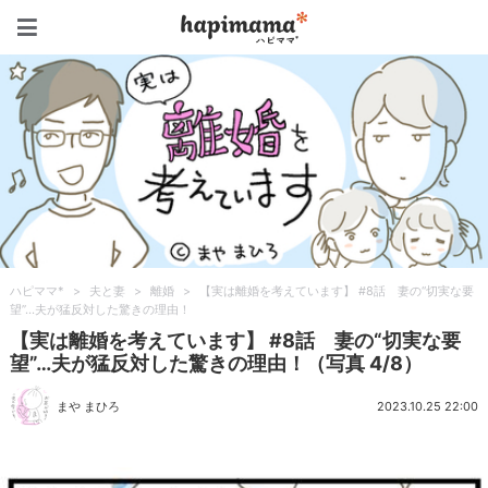
ハピママ*
ハピママ*
>
夫と妻
>
離婚
>
【実は離婚を考えています】 #8話 妻の“切実な要
望”…夫が猛反対した驚きの理由！
【実は離婚を考えています】 #8話 妻の“切実な要
望”…夫が猛反対した驚きの理由！（写真 4/8）
まや まひろ
2023.10.25 22:00