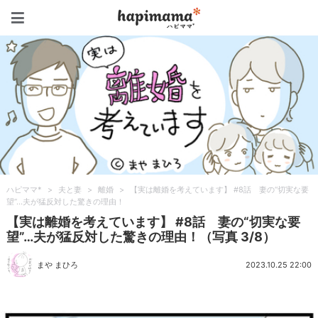
ハピママ*
ハピママ*
>
夫と妻
>
離婚
>
【実は離婚を考えています】 #8話 妻の“切実な要
望”…夫が猛反対した驚きの理由！
【実は離婚を考えています】 #8話 妻の“切実な要
望”…夫が猛反対した驚きの理由！（写真 3/8）
まや まひろ
2023.10.25 22:00