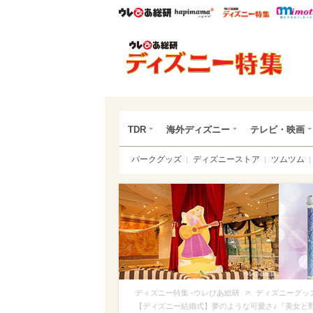
ウレぴあ総研
ハピママ*
ウレぴあ
ディ
TDR
海外ディズニー
テレビ・映画
パークグッズ
ディズニーストア
ツムツム
>
ディズニー特集 -ウレぴあ総研
ディズニーグッ
【ディズニー結婚式】夢のような可愛さ♪『美女と