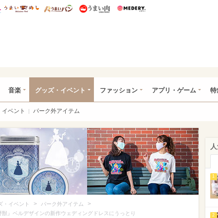
総研 ディズニー特集
mimot.
うまいめし
うまいパン
うまい肉
Medery.
ズニー特集 -ウレぴあ総研
音楽
グッズ・イベント
ファッション
アプリ・ゲーム
特
イベント
パーク外アイテム
人
1
>
>
ズ・イベント
パーク外アイテム
野獣』ベルデザインの新作ウェディングドレスにうっとり
2