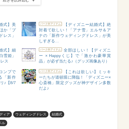
続きを読み込む
婚式】美
【ディズニー結婚式】絶
パーク外アイテム
ほか「プ
対着て欲しい！「アナ雪」エルサ＆ア
ドレス」
ナの「新作ウェディングドレス」が美
しすぎる…
婚式】細
全部ほしい！【ディズニ
パーク外アイテム
白雪姫」
ー × Happyくじ】で「激かわ豪華賞
ドレス
品」が必ず当たる♪（グッズ画像あり）
コンプで
【これは欲しい】ミッキ
パーク外アイテム
る「新作
ーたちが道頓堀に降臨！「ディズニー×
♪【8/7
心斎橋」限定グッズが神デザイン多数
だよ♪
ディア
ウェディングドレス
結婚式
ベル