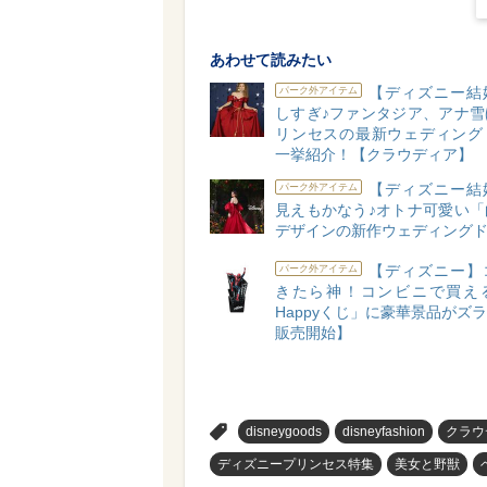
あわせて読みたい
【ディズニー結
パーク外アイテム
しすぎ♪ファンタジア、アナ雪
リンセスの最新ウェディング
一挙紹介！【クラウディア】
【ディズニー結
パーク外アイテム
見えもかなう♪オトナ可愛い「
デザインの新作ウェディング
【ディズニー】
パーク外アイテム
きたら神！コンビニで買え
Happyくじ」に豪華景品がズラリ
販売開始】
>
disneygoods
disneyfashion
クラウ
ディズニープリンセス特集
美女と野獣