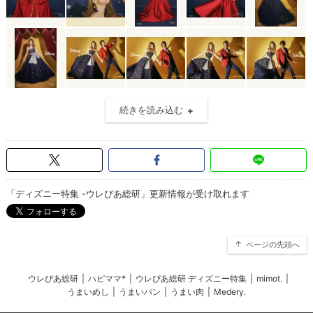
続きを読み込む
「ディズニー特集 -ウレぴあ総研」更新情報が受け取れます
ページの先頭へ
ウレぴあ総研
|
ハピママ*
|
ウレぴあ総研 ディズニー特集
|
mimot.
|
うまいめし
|
うまいパン
|
うまい肉
|
Medery.