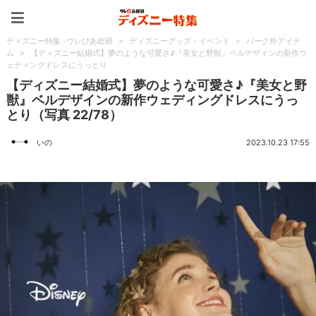
ディズニー特集 -ウレぴあ
ディズニー特集 -ウレぴあ総研
>
ディズニーグッズ・イベント
>
パーク外アイテ
ム
>
【ディズニー結婚式】夢のような可愛さ♪『美女と野獣』ベルデザインの新作ウ
ェディングドレスにうっとり
【ディズニー結婚式】夢のような可愛さ♪『美女と野
獣』ベルデザインの新作ウェディングドレスにうっ
とり（写真 22/78）
いの
2023.10.23 17:55