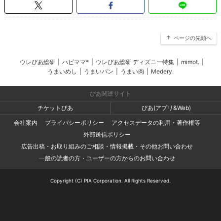
ページの先頭へ
ウレぴあ総研
|
ハピママ*
|
ウレぴあ総研 ディズニー特集
|
mimot.
|
うまいめし
|
うまいパン
|
うまい肉
|
Medery.
ぴあ関連サイト
チケットぴあ
ぴあ(アプリ&Web)
会社案内
プライバシーポリシー
アクセスデータの利用・著作権等
外部送信ポリシー
広告出稿・お取り組みのご相談・情報掲載・その他お問い合わせ
一般の読者の方・ユーザーの方からのお問い合わせ
Copyright (C) PIA Corporation. All Rights Reserved.