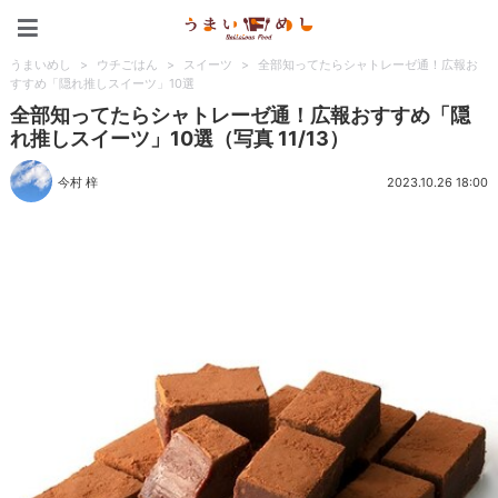
うまいめし
うまいめし
>
ウチごはん
>
スイーツ
>
全部知ってたらシャトレーゼ通！広報お
すすめ「隠れ推しスイーツ」10選
全部知ってたらシャトレーゼ通！広報おすすめ「隠
れ推しスイーツ」10選（写真 11/13）
今村 梓
2023.10.26 18:00