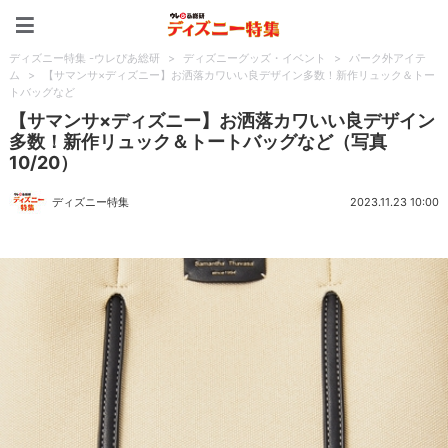
ディズニー特集 -ウレぴあ
ディズニー特集 -ウレぴあ総研
>
ディズニーグッズ・イベント
>
パーク外アイテ
ム
>
【サマンサ×ディズニー】お洒落カワいい良デザイン多数！新作リュック＆トー
トバッグなど
【サマンサ×ディズニー】お洒落カワいい良デザイン
多数！新作リュック＆トートバッグなど（写真
10/20）
ディズニー特集
2023.11.23 10:00