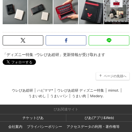
「ディズニー特集 -ウレぴあ総研」更新情報が受け取れます
ページの先頭へ
ウレぴあ総研
|
ハピママ*
|
ウレぴあ総研 ディズニー特集
|
mimot.
|
うまいめし
|
うまいパン
|
うまい肉
|
Medery.
ぴあ関連サイト
チケットぴあ
ぴあ(アプリ&Web)
会社案内
プライバシーポリシー
アクセスデータの利用・著作権等