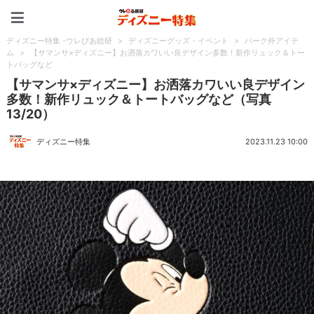
ディズニー特集 -ウレぴあ
ディズニー特集 -ウレぴあ総研
>
ディズニーグッズ・イベント
>
パーク外アイテ
ム
>
【サマンサ×ディズニー】お洒落カワいい良デザイン多数！新作リュック＆トー
トバッグなど
【サマンサ×ディズニー】お洒落カワいい良デザイン
多数！新作リュック＆トートバッグなど（写真
13/20）
ディズニー特集
2023.11.23 10:00