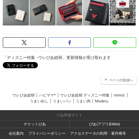
「ディズニー特集 -ウレぴあ総研」更新情報が受け取れます
ページの先頭へ
ウレぴあ総研
|
ハピママ*
|
ウレぴあ総研 ディズニー特集
|
mimot.
|
うまいめし
|
うまいパン
|
うまい肉
|
Medery.
ぴあ関連サイト
チケットぴあ
ぴあ(アプリ&Web)
会社案内
プライバシーポリシー
アクセスデータの利用・著作権等