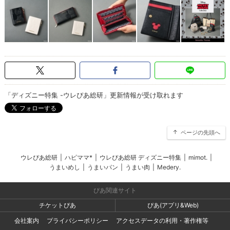
「ディズニー特集 -ウレぴあ総研」更新情報が受け取れます
ページの先頭へ
ウレぴあ総研
|
ハピママ*
|
ウレぴあ総研 ディズニー特集
|
mimot.
|
うまいめし
|
うまいパン
|
うまい肉
|
Medery.
ぴあ関連サイト
チケットぴあ
ぴあ(アプリ&Web)
会社案内
プライバシーポリシー
アクセスデータの利用・著作権等