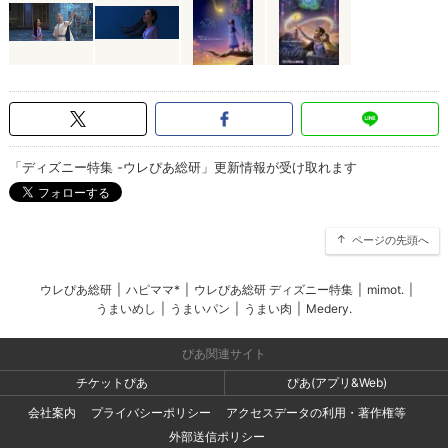
「ディズニー特集 -ウレぴあ総研」更新情報が受け取れます
ページの先頭へ
ウレぴあ総研
|
ハピママ*
|
ウレぴあ総研 ディズニー特集
|
mimot.
|
うまいめし
|
うまいパン
|
うまい肉
|
Medery.
ぴあ関連サイト
チケットぴあ
ぴあ(アプリ&Web)
会社案内
プライバシーポリシー
アクセスデータの利用・著作権等
外部送信ポリシー