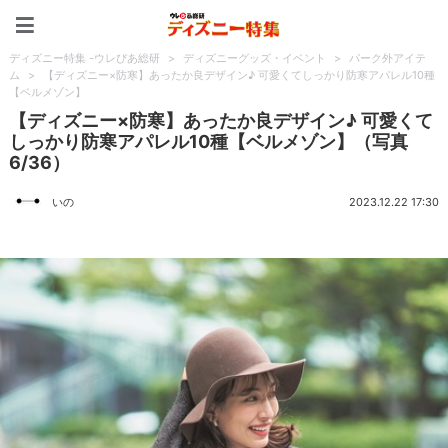
ディズニー特集 -ウレぴあ
ディズニー特集 -ウレぴあ総研
>
ディズニーグッズ・イベント
>
パーク外アイテ
ム
>
【ディズニー×防寒】あったか良デザイン♪ 可愛くてしっかり防寒アパレル10種
【ベルメゾン】
【ディズニー×防寒】あったか良デザイン♪ 可愛くて
しっかり防寒アパレル10種【ベルメゾン】（写真
6/36）
いの
2023.12.22 17:30