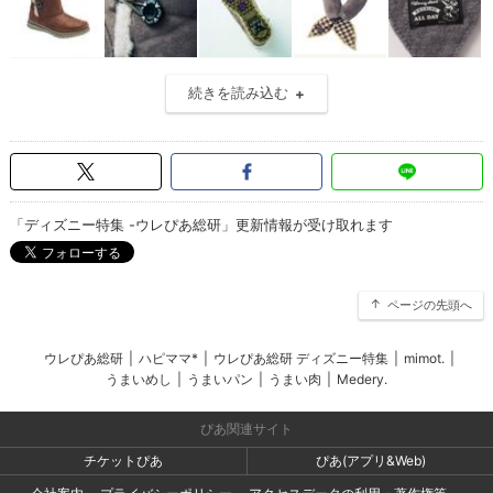
続きを読み込む
「ディズニー特集 -ウレぴあ総研」更新情報が受け取れます
ページの先頭へ
ウレぴあ総研
|
ハピママ*
|
ウレぴあ総研 ディズニー特集
|
mimot.
|
うまいめし
|
うまいパン
|
うまい肉
|
Medery.
ぴあ関連サイト
チケットぴあ
ぴあ(アプリ&Web)