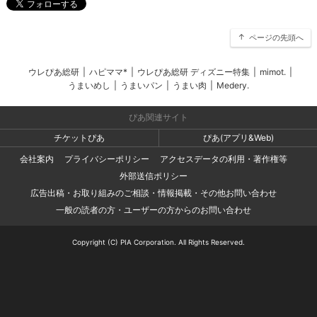
ページの先頭へ
ウレぴあ総研
|
ハピママ*
|
ウレぴあ総研 ディズニー特集
|
mimot.
|
うまいめし
|
うまいパン
|
うまい肉
|
Medery.
ぴあ関連サイト
チケットぴあ
ぴあ(アプリ&Web)
会社案内
プライバシーポリシー
アクセスデータの利用・著作権等
外部送信ポリシー
広告出稿・お取り組みのご相談・情報掲載・その他お問い合わせ
一般の読者の方・ユーザーの方からのお問い合わせ
Copyright (C) PIA Corporation. All Rights Reserved.