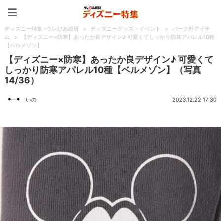
ディズニー特集 -ウレぴあ
ディズニー特集 -ウレぴあ総研
>
ディズニーグッズ・イベント
>
パーク外アイテ
ム
>
【ディズニー×防寒】あったか良デザイン♪ 可愛くてしっかり防寒アパレル10種
【ベルメゾン】
【ディズニー×防寒】あったか良デザイン♪ 可愛くて
しっかり防寒アパレル10種【ベルメゾン】（写真
14/36）
いの
2023.12.22 17:30