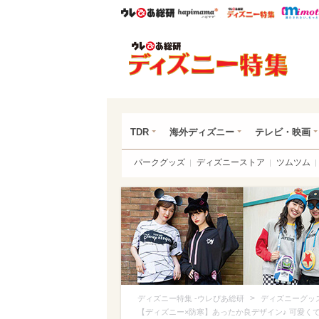
ウレぴあ総研
ハピママ*
ウレぴあ
ディ
TDR
海外ディズニー
テレビ・映画
パークグッズ
ディズニーストア
ツムツム
>
ディズニー特集 -ウレぴあ総研
ディズニーグッ
【ディズニー×防寒】あったか良デザイン♪ 可愛く