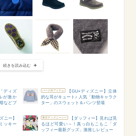
続きを読み込む
「ディズ
【GU×ディズニー】立体
パーク外アイテム
ルが激か
的な耳がキュート♪ 人気「動物キャラク
帽などプ
ター」のスウェット＆パンツ登場
ズニー】
【ダッフィー】見れば見
東京ディズニーシー
ミッキー
るほど可愛い～！真っ白もこもこ「ダ
ッフィー最新グッズ」激推しレビュー