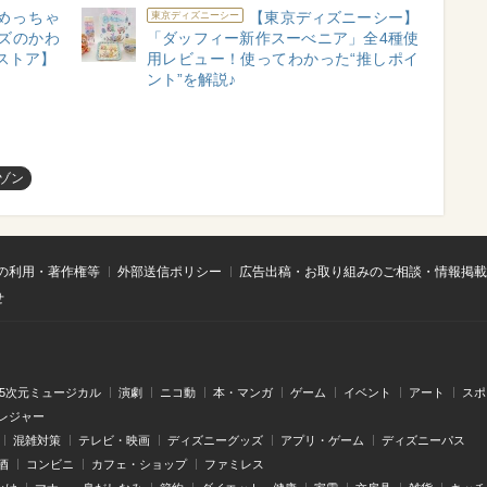
めっちゃ
【東京ディズニーシー】
東京ディズニーシー
ズのかわ
「ダッフィー新作スーべニア」全4種使
ストア】
用レビュー！使ってわかった“推しポイ
ント”を解説♪
ゾン
の利用・著作権等
外部送信ポリシー
広告出稿・お取り組みのご相談・情報掲載
せ
.5次元ミュージカル
演劇
ニコ動
本・マンガ
ゲーム
イベント
アート
スポ
レジャー
混雑対策
テレビ・映画
ディズニーグッズ
アプリ・ゲーム
ディズニーパス
酒
コンビニ
カフェ・ショップ
ファミレス