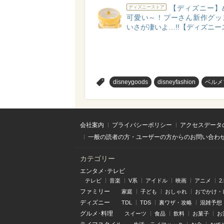
【ディズニー】
ディズニーストア
可愛い～！プーさん新作グッ
いさが凄いよ…!!【ディズニー
>
disneygoods
disneyfashion
ベルメ
会社案内
プライバシーポリシー
アクセスデータ
一般の読者の方・ユーザーの方からのお問い合わ
カテゴリー
エンタメ･テレビ
テレビ
音楽
V系
アイドル
映画
アニメ
2
ファミリー
家庭
子ども
おしゃれ
おでかけ・
ディズニー
TDL
TDS
裏ワザ・攻略
混雑予想
グルメ･料理
スイーツ
食品
飲料
お菓子
お