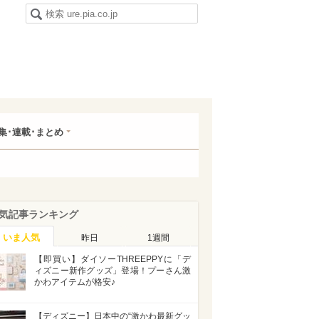
集･連載･まとめ
気記事ランキング
いま人気
昨日
1週間
【即買い】ダイソーTHREEPPYに「デ
ィズニー新作グッズ」登場！プーさん激
かわアイテムが格安♪
【ディズニー】日本中の“激かわ最新グッ