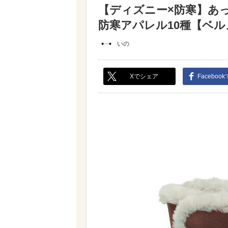
【ディズニー×防寒】あ
防寒アパレル10種【ベルメ
いの
Xでシェア
Faceboo