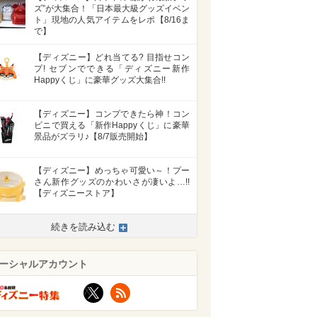
ズ”が大集合！「日本最大級グッズイベン
ト」現地の人気アイテムをレポ【8/16ま
で】
【ディズニー】どれ当てる? 目指せコン
プ! セブンでできる「ディズニー新作
Happyくじ」に豪華グッズ大集合!!
【ディズニー】コンプできたら神！コン
ビニで買える「新作Happyくじ」に豪華
景品がズラリ♪【8/7販売開始】
【ディズニー】めっちゃ可愛い～！プー
さん新作グッズのかわいさが凄いよ…!!
【ディズニーストア】
続きを読み込む
ーシャルアカウント
X
RSS