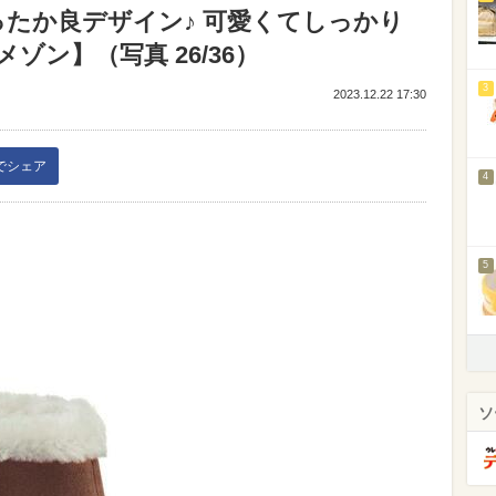
ったか良デザイン♪ 可愛くてしっかり
ゾン】（写真 26/36）
3
2023.12.22 17:30
kでシェア
4
5
ソ