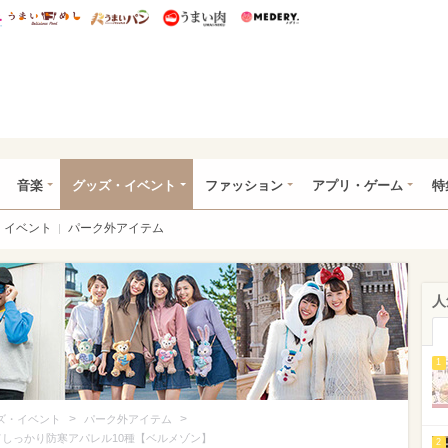
総研 ディズニー特集
mimot.
うまいめし
うまいパン
うまい肉
Medery.
ズニー特集 -ウレぴあ総研
音楽
グッズ・イベント
ファッション
アプリ・ゲーム
特
イベント
パーク外アイテム
人
1
>
>
ズ・イベント
パーク外アイテム
てしっかり防寒アパレル10種【ベルメゾン】
2