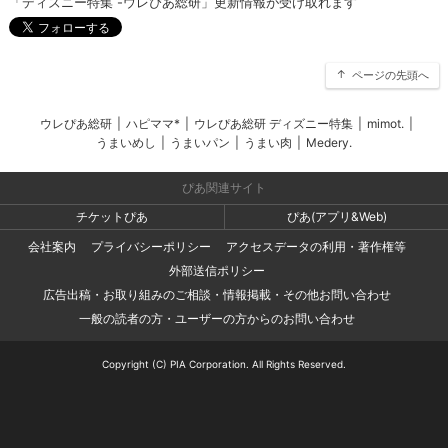
「ディズニー特集 -ウレぴあ総研」更新情報が受け取れます
ページの先頭へ
ウレぴあ総研
|
ハピママ*
|
ウレぴあ総研 ディズニー特集
|
mimot.
|
うまいめし
|
うまいパン
|
うまい肉
|
Medery.
ぴあ関連サイト
チケットぴあ
ぴあ(アプリ&Web)
会社案内
プライバシーポリシー
アクセスデータの利用・著作権等
外部送信ポリシー
広告出稿・お取り組みのご相談・情報掲載・その他お問い合わせ
一般の読者の方・ユーザーの方からのお問い合わせ
Copyright (C) PIA Corporation. All Rights Reserved.