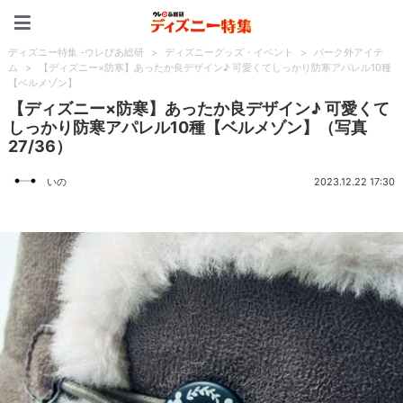
ディズニー特集 -ウレぴあ
ディズニー特集 -ウレぴあ総研
>
ディズニーグッズ・イベント
>
パーク外アイテ
ム
>
【ディズニー×防寒】あったか良デザイン♪ 可愛くてしっかり防寒アパレル10種
【ベルメゾン】
【ディズニー×防寒】あったか良デザイン♪ 可愛くて
しっかり防寒アパレル10種【ベルメゾン】（写真
27/36）
いの
2023.12.22 17:30