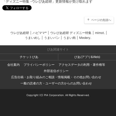
「ディズニー特集 -ウレぴあ総研」更新情報が受け取れます
ページの先頭へ
ウレぴあ総研
|
ハピママ*
|
ウレぴあ総研 ディズニー特集
|
mimot.
|
うまいめし
|
うまいパン
|
うまい肉
|
Medery.
ぴあ関連サイト
チケットぴあ
ぴあ(アプリ&Web)
会社案内
プライバシーポリシー
アクセスデータの利用・著作権等
外部送信ポリシー
広告出稿・お取り組みのご相談・情報掲載・その他お問い合わせ
一般の読者の方・ユーザーの方からのお問い合わせ
Copyright (C) PIA Corporation. All Rights Reserved.