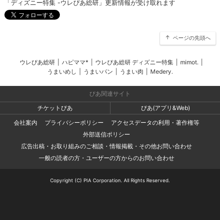
「ディズニー特集 -ウレぴあ総研」更新情報が受け取れます
ページの先頭へ
ウレぴあ総研
|
ハピママ*
|
ウレぴあ総研 ディズニー特集
|
mimot.
|
うまいめし
|
うまいパン
|
うまい肉
|
Medery.
ぴあ関連サイト
チケットぴあ
ぴあ(アプリ&Web)
会社案内
プライバシーポリシー
アクセスデータの利用・著作権等
外部送信ポリシー
広告出稿・お取り組みのご相談・情報掲載・その他お問い合わせ
一般の読者の方・ユーザーの方からのお問い合わせ
Copyright (C) PIA Corporation. All Rights Reserved.