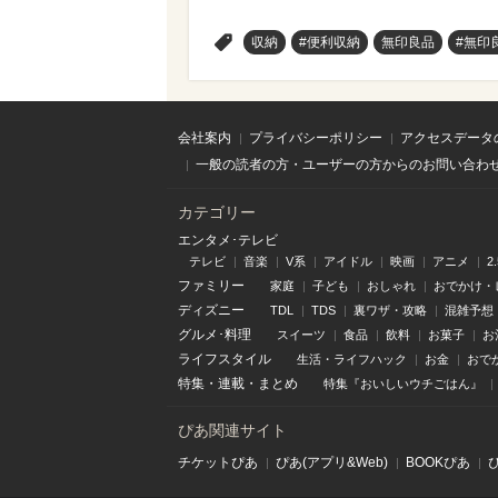
>
収納
#便利収納
無印良品
#無印
会社案内
プライバシーポリシー
アクセスデータ
一般の読者の方・ユーザーの方からのお問い合わ
カテゴリー
エンタメ･テレビ
テレビ
音楽
V系
アイドル
映画
アニメ
2
ファミリー
家庭
子ども
おしゃれ
おでかけ・
ディズニー
TDL
TDS
裏ワザ・攻略
混雑予想
グルメ･料理
スイーツ
食品
飲料
お菓子
お
ライフスタイル
生活・ライフハック
お金
おで
特集
・
連載
・
まとめ
特集『おいしいウチごはん』
ぴあ関連サイト
チケットぴあ
ぴあ(アプリ&Web)
BOOKぴあ