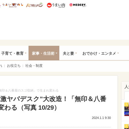
総研 ディズニー特集
mimot.
うまいめし
うまいパン
うまい肉
Medery.
ママ*
子育て・教育
家事・生活術
夫と妻
おでかけ・エンタメ
れ
お役立ち
社会・制度
人
「無印＆八番屋のスゴ収納」で生まれ変わる
“激ヤバデスク”大改造！「無印＆八番
1
る（写真 10/29）
2024.1.1 9:30
2