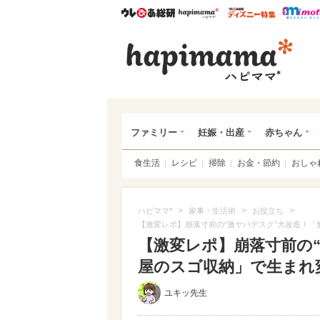
ウレぴあ総研
ハピママ*
ウレぴあ
ハピ
ファミリー
妊娠・出産
赤ちゃん
食生活
レシピ
掃除
お金・節約
おしゃ
>
>
>
ハピママ*
家事・生活術
お役立ち
【激変レポ】崩落寸前の“激ヤバデスク”大改造！
【激変レポ】崩落寸前の
屋のスゴ収納」で生まれ変わ
ユキッ先生