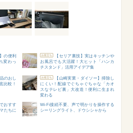
】の便利
【セリア裏技】実はキッチンや
お役立ち
れ変わっ
お風呂でも大活躍！大ヒット「ハンカ
チスタンド」活用アイデア集
良品のおし
【山崎実業・ダイソー】掃除し
お役立ち
底比較！
にくい！配線でぐちゃぐちゃな「カオ
スなテレビ裏」大改造！便利に生まれ
変わる
でおすす
Wi-Fi接続不要、声で明かりを操作する
マたちに
シーリングライト、ドウシシャから