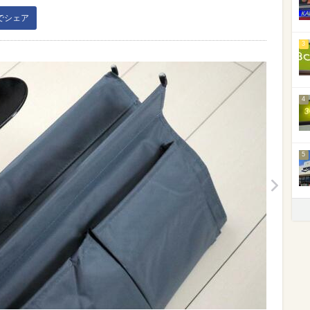
kでシェア
3
4
5