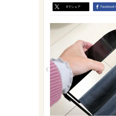
Xでシェア
Faceboo
<