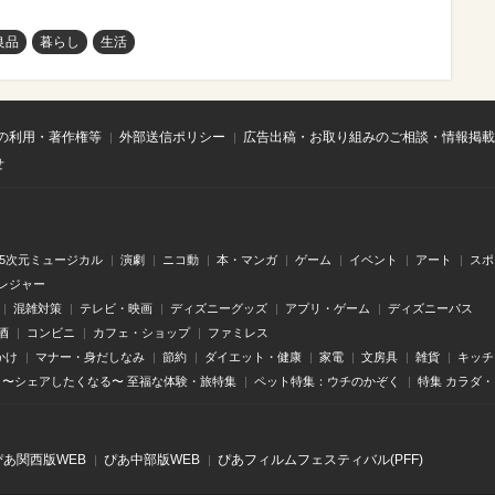
良品
暮らし
生活
の利用・著作権等
外部送信ポリシー
広告出稿・お取り組みのご相談・情報掲載
せ
.5次元ミュージカル
演劇
ニコ動
本・マンガ
ゲーム
イベント
アート
スポ
レジャー
混雑対策
テレビ・映画
ディズニーグッズ
アプリ・ゲーム
ディズニーパス
酒
コンビニ
カフェ・ショップ
ファミレス
かけ
マナー・身だしなみ
節約
ダイエット・健康
家電
文房具
雑貨
キッチ
〜シェアしたくなる〜 至福な体験・旅特集
ペット特集：ウチのかぞく
特集 カラダ
ぴあ関⻄版WEB
ぴあ中部版WEB
ぴあフィルムフェスティバル(PFF)