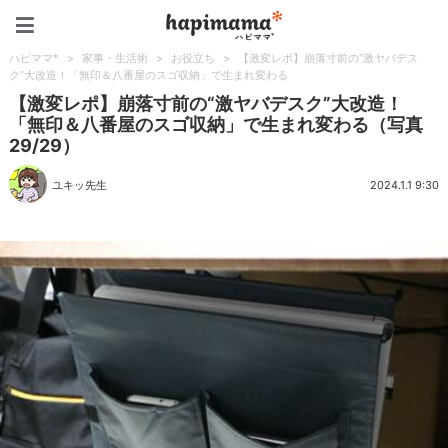
ハピママ*
ハピママ*
>
家事・生活術
>
お役立ち
>
【激変レポ】崩落寸前の“激ヤバデス
ク”大改造！「無印＆八番屋のスゴ収納」で生まれ変わる
【激変レポ】崩落寸前の“激ヤバデスク”大改造！
「無印＆八番屋のスゴ収納」で生まれ変わる（写真
29/29）
ユキッ先生
2024.1.1 9:30