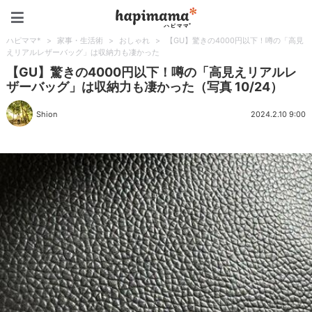
ハピママ*
ハピママ*
>
家事・生活術
>
おしゃれ
>
【GU】驚きの4000円以下！噂の「高見
えリアルレザーバッグ」は収納力も凄かった
【GU】驚きの4000円以下！噂の「高見えリアルレ
ザーバッグ」は収納力も凄かった（写真 10/24）
Shion
2024.2.10 9:00