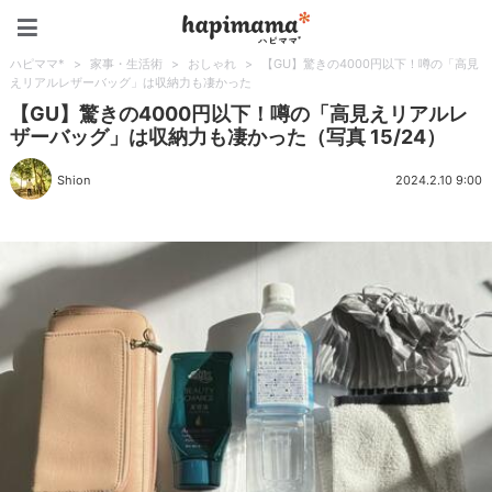
ハピママ*
ハピママ*
>
家事・生活術
>
おしゃれ
>
【GU】驚きの4000円以下！噂の「高見
えリアルレザーバッグ」は収納力も凄かった
【GU】驚きの4000円以下！噂の「高見えリアルレ
ザーバッグ」は収納力も凄かった（写真 15/24）
Shion
2024.2.10 9:00