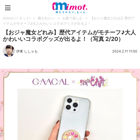
mimot.(ミモット)
mimot.(ミモット)
>
癒されたい
>
お家で楽しむ
>
【おジャ魔女どれみ】歴代ア
イテムがモチーフ♪大人かわいいコラボグッズが出るよ！
【おジャ魔女どれみ】歴代アイテムがモチーフ♪大人
かわいいコラボグッズが出るよ！（写真 2/20）
伊東 ししゃも
2024.2.11 11:00