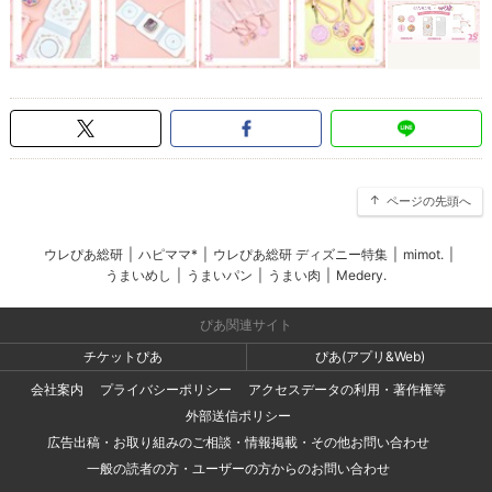
ページの先頭へ
ウレぴあ総研
|
ハピママ*
|
ウレぴあ総研 ディズニー特集
|
mimot.
|
うまいめし
|
うまいパン
|
うまい肉
|
Medery.
ぴあ関連サイト
チケットぴあ
ぴあ(アプリ&Web)
会社案内
プライバシーポリシー
アクセスデータの利用・著作権等
外部送信ポリシー
広告出稿・お取り組みのご相談・情報掲載・その他お問い合わせ
一般の読者の方・ユーザーの方からのお問い合わせ