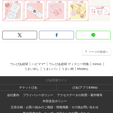
ページの先頭へ
ウレぴあ総研
|
ハピママ*
|
ウレぴあ総研 ディズニー特集
|
mimot.
|
うまいめし
|
うまいパン
|
うまい肉
|
Medery.
ぴあ関連サイト
チケットぴあ
ぴあ(アプリ&Web)
会社案内
プライバシーポリシー
アクセスデータの利用・著作権等
外部送信ポリシー
広告出稿・お取り組みのご相談・情報掲載・その他お問い合わせ