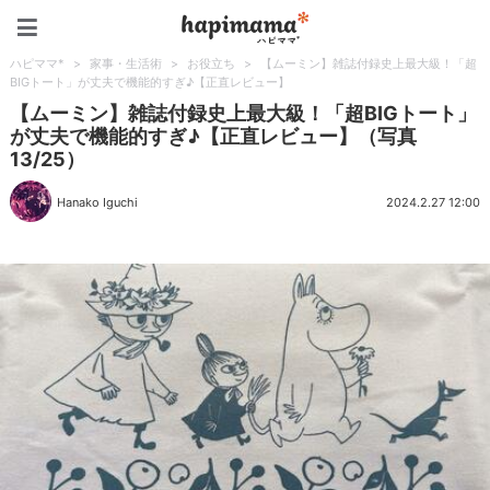
ハピママ*
ハピママ*
>
家事・生活術
>
お役立ち
>
【ムーミン】雑誌付録史上最大級！「超
BIGトート」が丈夫で機能的すぎ♪【正直レビュー】
【ムーミン】雑誌付録史上最大級！「超BIGトート」
が丈夫で機能的すぎ♪【正直レビュー】（写真
13/25）
Hanako Iguchi
2024.2.27 12:00