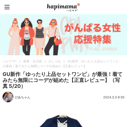
ハピママ*
ハピママ*
>
家事・生活術
>
おしゃれ
>
GU新作「ゆったり上品セットワンピ」
が最強！着てみたら無限にコーデが組めた【正直レビュー】
GU新作「ゆったり上品セットワンピ」が最強！着て
みたら無限にコーデが組めた【正直レビュー】（写
真 5/20）
びあちゃん
2024.3.3 9:30