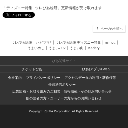
「ディズニー特集 -ウレぴあ総研」更新情報が受け取れます
ページの先頭へ
ウレぴあ総研
|
ハピママ*
|
ウレぴあ総研 ディズニー特集
|
mimot.
|
うまいめし
|
うまいパン
|
うまい肉
|
Medery.
ぴあ関連サイト
チケットぴあ
ぴあ(アプリ&Web)
会社案内
プライバシーポリシー
アクセスデータの利用・著作権等
外部送信ポリシー
広告出稿・お取り組みのご相談・情報掲載・その他お問い合わせ
一般の読者の方・ユーザーの方からのお問い合わせ
Copyright (C) PIA Corporation. All Rights Reserved.