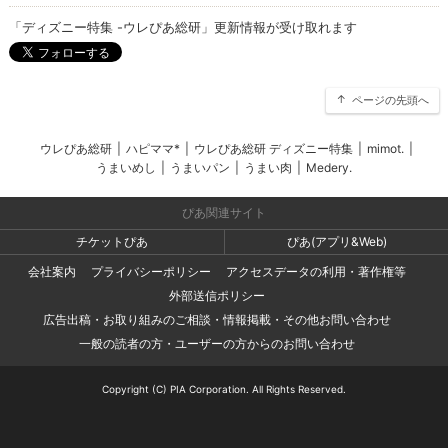
「ディズニー特集 -ウレぴあ総研」更新情報が受け取れます
ページの先頭へ
ウレぴあ総研
|
ハピママ*
|
ウレぴあ総研 ディズニー特集
|
mimot.
|
うまいめし
|
うまいパン
|
うまい肉
|
Medery.
ぴあ関連サイト
チケットぴあ
ぴあ(アプリ&Web)
会社案内
プライバシーポリシー
アクセスデータの利用・著作権等
外部送信ポリシー
広告出稿・お取り組みのご相談・情報掲載・その他お問い合わせ
一般の読者の方・ユーザーの方からのお問い合わせ
Copyright (C) PIA Corporation. All Rights Reserved.