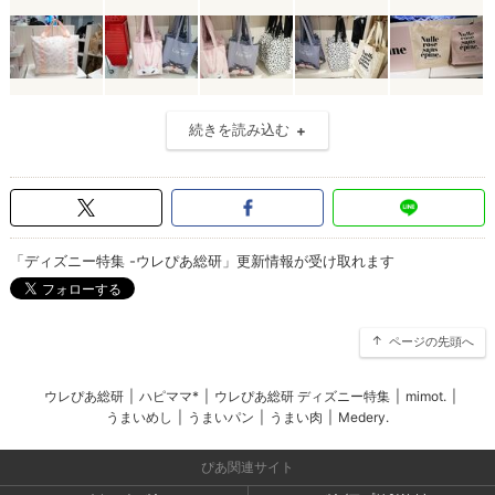
続きを読み込む
「ディズニー特集 -ウレぴあ総研」更新情報が受け取れます
ページの先頭へ
ウレぴあ総研
|
ハピママ*
|
ウレぴあ総研 ディズニー特集
|
mimot.
|
うまいめし
|
うまいパン
|
うまい肉
|
Medery.
ぴあ関連サイト