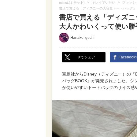
>
>
mimot.(ミモット)
キレイでいたい
ファッシ
書店で買える「ディズニーの大容量トートバッグ」
書店で買える「ディズニ
大人かわいくって使い勝
Hanako Iguchi
Xでシェア
Faceboo
宝島社からDisney（ディズニー）の『Di
バッグBOOK』が発売されました。シ
が使いやすいトートバッグのサイズ感