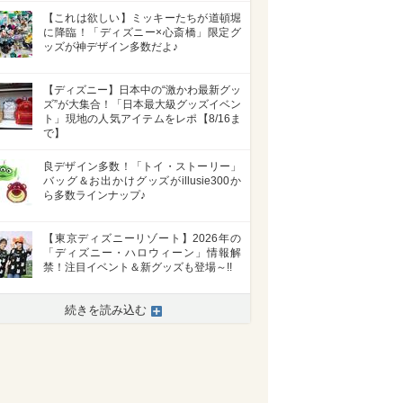
【これは欲しい】ミッキーたちが道頓堀
に降臨！「ディズニー×心斎橋」限定グ
ッズが神デザイン多数だよ♪
【ディズニー】日本中の“激かわ最新グッ
ズ”が大集合！「日本最大級グッズイベン
ト」現地の人気アイテムをレポ【8/16ま
で】
良デザイン多数！「トイ・ストーリー」
バッグ＆お出かけグッズがillusie300か
ら多数ラインナップ♪
【東京ディズニーリゾート】2026年の
「ディズニー・ハロウィーン」情報解
禁！注目イベント＆新グッズも登場～!!
続きを読み込む