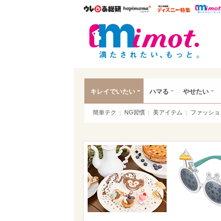
ウレぴあ総研
ハピママ*
ウレぴあ
mim
キレイでいたい
ハマる
やせたい
簡単テク
NG習慣
美アイテム
ファッショ