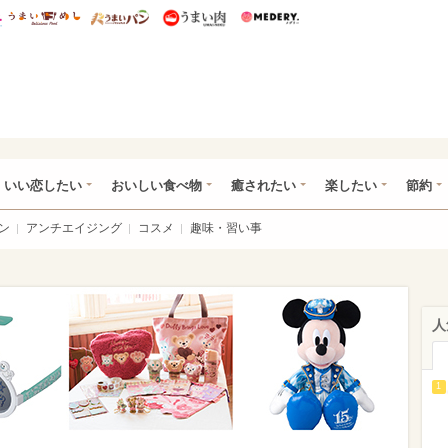
総研 ディズニー特集
mimot.
うまいめし
うまいパン
うまい肉
Medery.
ot.(ミモット)
いい恋したい
おいしい食べ物
癒されたい
楽したい
節約
ン
アンチエイジング
コスメ
趣味・習い事
人
1