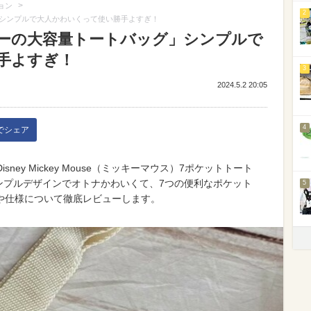
>
ョン
2
シンプルで大人かわいくって使い勝手よすぎ！
ーの大容量トートバッグ」シンプルで
手よすぎ！
3
2024.5.2 20:05
4
kでシェア
sney Mickey Mouse（ミッキーマウス）7ポケットトート
ンプルデザインでオトナかわいくて、7つの便利なポケット
5
や仕様について徹底レビューします。