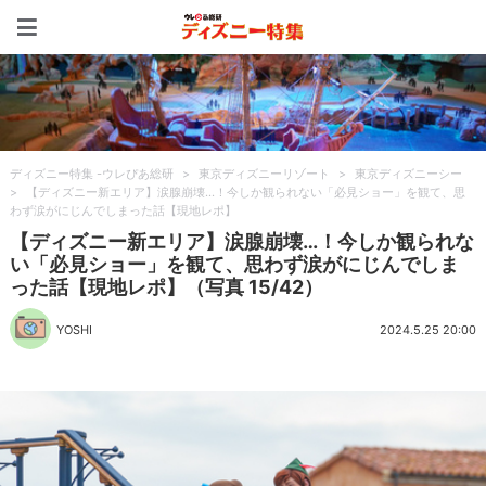
ディズニー特集 -ウレぴあ
ディズニー特集 -ウレぴあ総研
>
東京ディズニーリゾート
>
東京ディズニーシー
>
【ディズニー新エリア】涙腺崩壊…！今しか観られない「必見ショー」を観て、思
わず涙がにじんでしまった話【現地レポ】
【ディズニー新エリア】涙腺崩壊…！今しか観られな
い「必見ショー」を観て、思わず涙がにじんでしま
った話【現地レポ】（写真 15/42）
YOSHI
2024.5.25 20:00