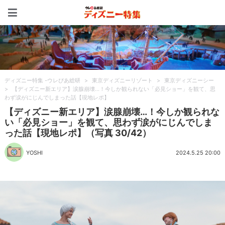
ディズニー特集 -ウレぴあ
ディズニー特集 -ウレぴあ総研
>
東京ディズニーリゾート
>
東京ディズニーシー
>
【ディズニー新エリア】涙腺崩壊…！今しか観られない「必見ショー」を観て、思
わず涙がにじんでしまった話【現地レポ】
【ディズニー新エリア】涙腺崩壊…！今しか観られな
い「必見ショー」を観て、思わず涙がにじんでしま
った話【現地レポ】（写真 30/42）
YOSHI
2024.5.25 20:00