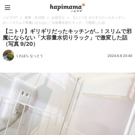
ハピママ*
ハピママ*
>
家事・生活術
>
お役立ち
>
【ニトリ】ギリギリだったキッチン
が…！スリムで邪魔にならない「大容量水切りラック」で激変した話
【ニトリ】ギリギリだったキッチンが…！スリムで邪
魔にならない「大容量水切りラック」で激変した話
（写真 9/20）
くわばら なっとう
2024.6.9 20:40