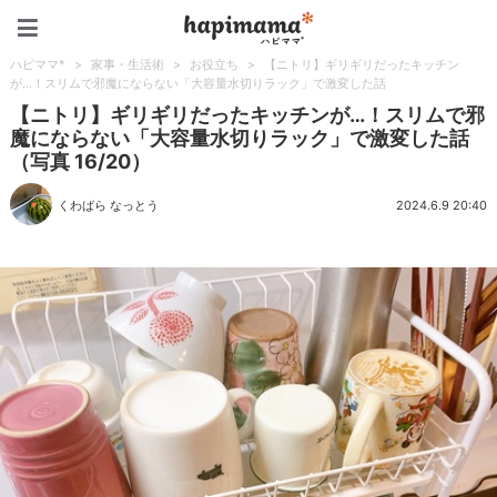
ハピママ*
ハピママ*
>
家事・生活術
>
お役立ち
>
【ニトリ】ギリギリだったキッチン
が…！スリムで邪魔にならない「大容量水切りラック」で激変した話
【ニトリ】ギリギリだったキッチンが…！スリムで邪
魔にならない「大容量水切りラック」で激変した話
（写真 16/20）
くわばら なっとう
2024.6.9 20:40