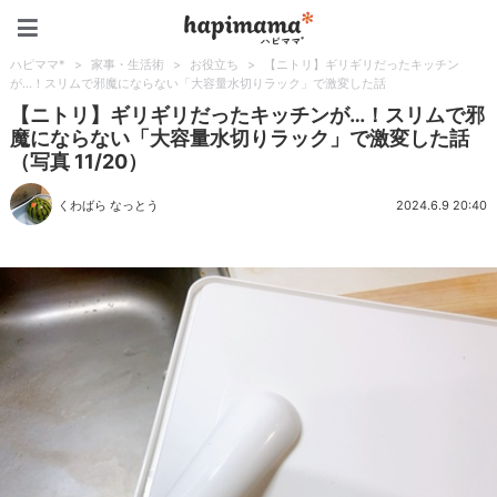
ハピママ*
ハピママ*
>
家事・生活術
>
お役立ち
>
【ニトリ】ギリギリだったキッチン
が…！スリムで邪魔にならない「大容量水切りラック」で激変した話
【ニトリ】ギリギリだったキッチンが…！スリムで邪
魔にならない「大容量水切りラック」で激変した話
（写真 11/20）
くわばら なっとう
2024.6.9 20:40