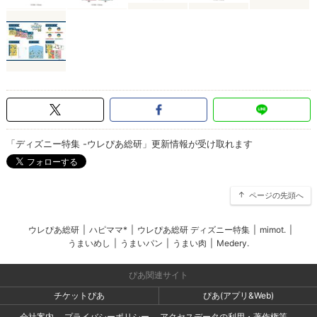
「ディズニー特集 -ウレぴあ総研」更新情報が受け取れます
ページの先頭へ
ウレぴあ総研
|
ハピママ*
|
ウレぴあ総研 ディズニー特集
|
mimot.
|
うまいめし
|
うまいパン
|
うまい肉
|
Medery.
ぴあ関連サイト
チケットぴあ
ぴあ(アプリ&Web)
会社案内
プライバシーポリシー
アクセスデータの利用・著作権等