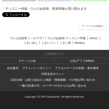
「ディズニー特集 -ウレぴあ総研」更新情報が受け取れます
ページの先頭へ
ウレぴあ総研
|
ハピママ*
|
ウレぴあ総研 ディズニー特集
|
mimot.
|
うまいめし
|
うまいパン
|
うまい肉
|
Medery.
ぴあ関連サイト
チケットぴあ
ぴあ(アプリ&Web)
会社案内
プライバシーポリシー
アクセスデータの利用・著作権等
外部送信ポリシー
広告出稿・お取り組みのご相談・情報掲載・その他お問い合わせ
一般の読者の方・ユーザーの方からのお問い合わせ
Copyright (C) PIA Corporation. All Rights Reserved.